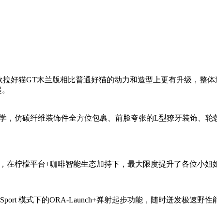
拉好猫GT木兰版相比普通好猫的动力和造型上更有升级，整体造
起。
，仿碳纤维装饰件全方位包裹、前脸夸张的L型獠牙装饰、轮毂
在柠檬平台+咖啡智能生态加持下，最大限度提升了各位小姐
ort 模式下的ORA-Launch+弹射起步功能，随时迸发极速野性