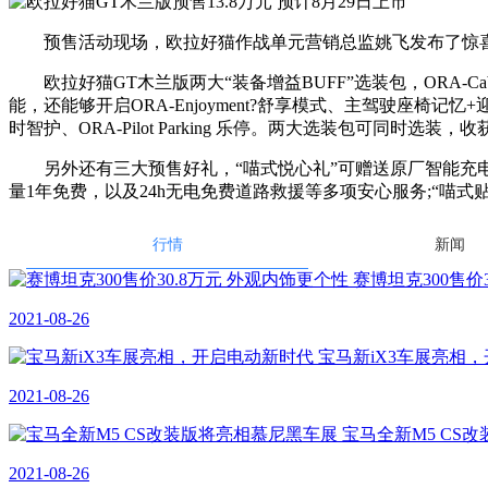
预售活动现场，欧拉好猫作战单元营销总监姚飞发布了惊喜预售
欧拉好猫GT木兰版两大“装备增益BUFF”选装包，ORA-Cab
能，还能够开启ORA-Enjoyment?舒享模式、主驾驶座椅记忆+迎宾+加热+
时智护、ORA-Pilot Parking 乐停。两大选装包可同时选装
另外还有三大预售好礼，“喵式悦心礼”可赠送原厂智能充电桩
量1年免费，以及24h无电免费道路救援等多项安心服务;“喵
行情
新闻
赛博坦克300售价
2021-08-26
宝马新iX3车展亮相
2021-08-26
宝马全新M5 CS
2021-08-26