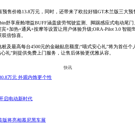
价格13.8万元，同时，还带来了欧拉好猫GT木兰版三大预售权
in舒享座舱增益BUFF涵盖疲劳驾驶监测、脚踢感应式电动尾门、OR
通风+按摩等设置让用户体验升级;ORA-Pilot 3.0 智能驾驶增益BUFF搭
，收获双倍惊喜。
及最高每台4500元的金融贴息额度;“喵式安心礼”将为首任
式贴心礼”则提供免费上门服务，让售后体验更优雅从容。
快讯
30.8万元 外观内饰更个性
，开启电动新时代
改装版将亮相慕尼黑车展