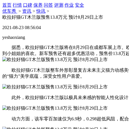
首页
行情
口碑
保养
问答
评测
作业
安全
优车秀
>
资讯
>
快讯
>
欧拉好猫GT木兰版预售13.8万元 预计8月29日上市
2021-08-23 08:56:04
yeshaoxiang
据悉，欧拉好猫GT木兰版将在8月29日在成都车展上市。欧
到小姐姐的喜欢。新车预售还有超多优惠活动，预售价13.8万
欧拉好猫GT木兰版整车外形彰显复古未来主义猫力动感美学
的“猫力”美学底蕴，深受女性用户喜爱。
此外，欧拉好猫GT木兰版以极具未来感的智能人性化设计，
动力方面，该车零百加速仅为6.9秒，0.298超低风阻，配合Sp